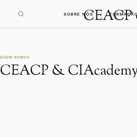
CEACP 
Contratação 
SOBRE NÓS
FORMAÇÃ
Webinars
Contratação 
Webinars
QUEM SOMOS
CEACP & CIAcade