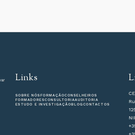
Links
L
var
CE
SOBRE NÓS
FORMAÇÃO
CONSELHEIROS
FORMADORES
CONSULTORIA
AUDITORIA
Ru
ESTUDO E INVESTIGAÇÃO
BLOG
CONTACTOS
12
NI
+3
+3