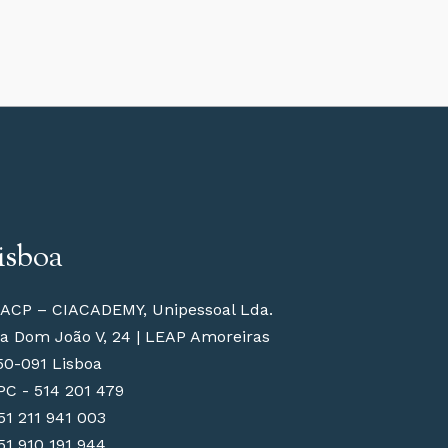
isboa
ACP – CIACADEMY, Unipessoal Lda.
a Dom João V, 24 | LEAP Amoreiras
50-091 Lisboa
PC - 514 201 479
51 211 941 003
51 910 191 944