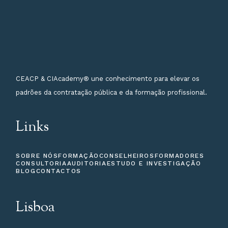
CEACP & CIAcademy® une conhecimento para elevar os
padrões da contratação pública e da formação profissional.
Links
SOBRE NÓS
FORMAÇÃO
CONSELHEIROS
FORMADORES
CONSULTORIA
AUDITORIA
ESTUDO E INVESTIGAÇÃO
BLOG
CONTACTOS
Lisboa