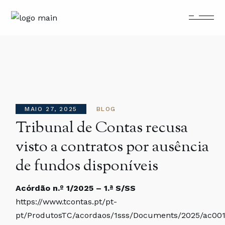
Skip
to
the
content
MAIO 27, 2025
BLOG
Tribunal de Contas recusa
visto a contratos por ausência
de fundos disponíveis
Acórdão n.º 1/2025 – 1.ª S/SS
https://www.tcontas.pt/pt-
pt/ProdutosTC/acordaos/1sss/Documents/2025/ac001