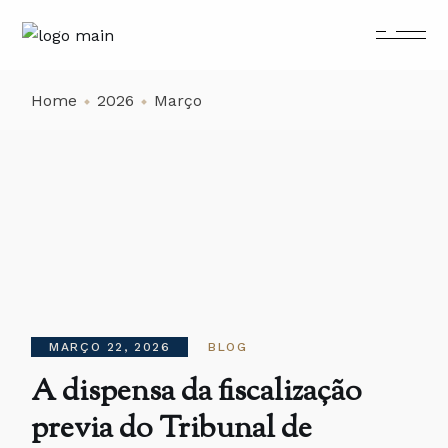
Skip
to
the
content
Home
2026
Março
MARÇO 22, 2026
BLOG
A dispensa da fiscalização
previa do Tribunal de