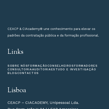
CEACP & CIAcademy® une conhecimento para elevar os
padrões da contratação pública e da formação profissional.
Links
SOBRE NÓS
FORMAÇÃO
CONSELHEIROS
FORMADORES
CONSULTORIA
AUDITORIA
ESTUDO E INVESTIGAÇÃO
BLOG
CONTACTOS
Lisboa
CEACP – CIACADEMY, Unipessoal Lda.